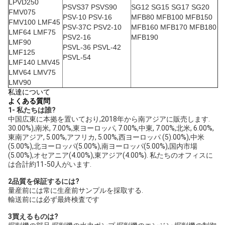
LPVD250
PSVS37 PSVS90
SG12 SG15 SG17 SG20
FMV075
PSV-10 PSV-16
MFB80 MFB100 MFB150
FMV100 LMF45
PSV-37C PSV2-10
MFB160 MFB170 MFB180
LMF64 LMF75
PSV2-16
MFB190
LMF90
PSVL-36 PSVL-42
LMF125
PSVL-54
LMF140 LMV45
LMV64 LMV75
LMV90
私達について
よくある質問
1- 私たちは誰?
中国広東に本拠を置いており,2018年から南アジアに販売します. 
30.00%),南米, 7.00%,東ヨーロッパ, 7.00%,中東, 7.00%,北米, 6.00%,
東南アジア, 5.00%,アフリカ, 5.00%,西ヨーロッパ (5).00%),中米
(5.00%),北ヨーロッパ(5.00%),南ヨーロッパ(5.00%),国内市場
(5.00%),オセアニア(4.00%),東アジア(4.00%). 私たちのオフィスに
は合計約11-50人がいます.
2品質を保証するには?
量産前には常に生産前サンプルを採取する.
輸送前には必ず最終検査です
3買えるものは?