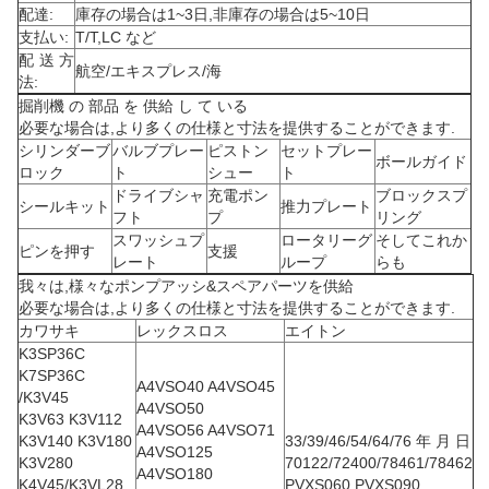
配達:
庫存の場合は1~3日,非庫存の場合は5~10日
支払い:
T/T,LC など
配送方
航空/エキスプレス/海
法:
掘削機 の 部品 を 供給 し て いる
必要な場合は,より多くの仕様と寸法を提供することができます.
シリンダーブ
バルブプレー
ピストン
セットプレー
ボールガイド
ロック
ト
シュー
ト
ドライブシャ
充電ポン
ブロックスプ
シールキット
推力プレート
フト
プ
リング
スワッシュプ
ロータリーグ
そしてこれか
ピンを押す
支援
レート
ループ
らも
我々は,様々なポンプアッシ&スペアパーツを供給
必要な場合は,より多くの仕様と寸法を提供することができます.
カワサキ
レックスロス
エイトン
K3SP36C
K7SP36C
A4VSO40 A4VSO45
/K3V45
A4VSO50
K3V63 K3V112
A4VSO56 A4VSO71
K3V140 K3V180
33/39/46/54/64/76 年 月 日
A4VSO125
K3V280
70122/72400/78461/78462
A4VSO180
K4V45/K3VL28
PVXS060 PVXS090