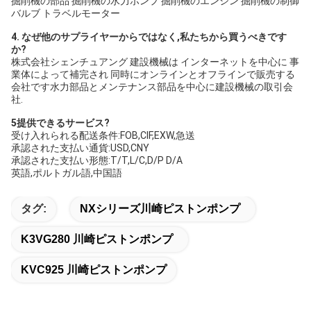
掘削機の部品 掘削機の水力ポンプ 掘削機のエンジン 掘削機の制御
バルブ トラベルモーター
4. なぜ他のサプライヤーからではなく,私たちから買うべきです
か?
株式会社シェンチュアング 建設機械は インターネットを中心に 事
業体によって補完され 同時にオンラインとオフラインで販売する
会社です水力部品とメンテナンス部品を中心に建設機械の取引会
社.
5提供できるサービス?
受け入れられる配送条件:FOB,CIF,EXW,急送
承認された支払い通貨:USD,CNY
承認された支払い形態:T/T,L/C,D/P D/A
英語,ポルトガル語,中国語
タグ:
NXシリーズ川崎ピストンポンプ
K3VG280 川崎ピストンポンプ
KVC925 川崎ピストンポンプ