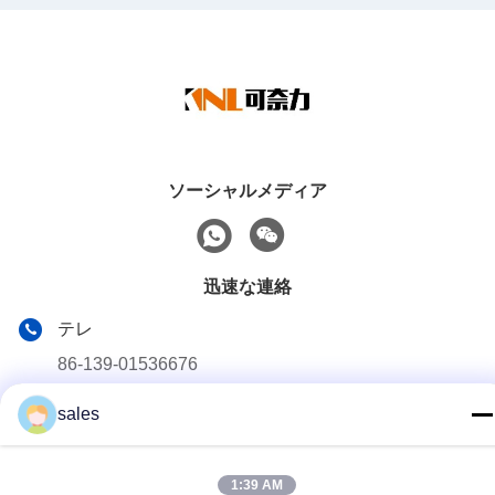
ソーシャルメディア
迅速な連絡
テレ
86-139-01536676
メール
sales
jshanlishi03@jshanlishi.com
住所
1:39 AM