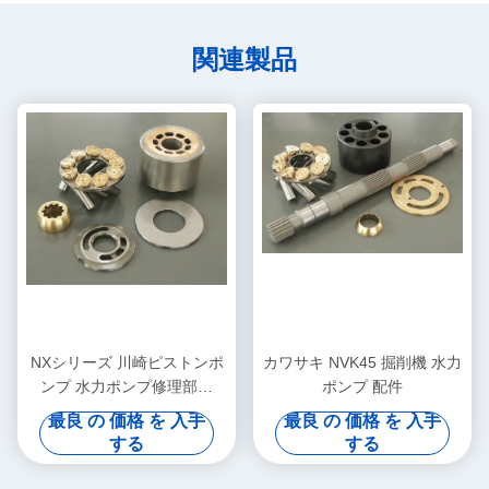
関連製品
NXシリーズ 川崎ピストンポ
カワサキ NVK45 掘削機 水力
ンプ 水力ポンプ修理部品
ポンプ 配件
NX15 NX500
最良 の 価格 を 入手
最良 の 価格 を 入手
する
する