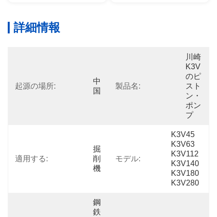
詳細情報
川崎
K3V
のピ
中
起源の場所:
製品名:
スト
国
ン・
ポン
プ
K3V45 
K3V63 
掘
K3V112 
適用する:
削
モデル:
K3V140 
機
K3V180 
K3V280
鋼
鉄