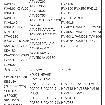
A4VSO250
K3VL45
PVX130
A4VSO355
K3VL63 K3VL80
PVX180 PVX250 PVE12
A4VSO500
K3VL80
PVE19
A4VSO750
K3VL112
PVE21 TA19 MFE19
A4VSO1000/A4VG28
K3VL140
PVM018
A4VG40
K3VL200/K7V63
PVM020 PVM045 PVM050
A4VG56 A4VG71
K7V100
PVM057 PVM063 PVM074
A4VG90 A4VG125
K7VG180
PVM081 PVM098 PVM106
A4VG180
K7VG265/K5V80
PVM131 PVM141 PVB5
A4VG250/A4V40
K5V140 K5V160
PVB6 PVB10
A4V56 A4V71
K5V180
A4V90 A4V125
K5V200/K3VG63
A4V250 A4V0130
LZV180 LZV260
LZV500
カタツムリ
コマツー
ヒタチ
HPV75 HPV95
SBS80 SBS120
HPV132 HPV140
SBS140
HPV165 / PC60-7
HPV050 HPV102 HPV105
( 345 320 325)
PC220-6 PC200-7 ウ
HPV118 HPV135/HPV116
SPK10 /10
イルス
HPV145/HPV125B
((E200B)
PC300-6 PC300-7
HPVUHO7
SPV10/10
PC360-7 PC400-7 試
HPV083