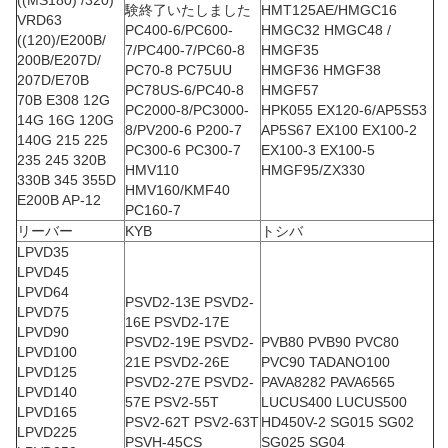
((MS180) /320)
験終了いたしました
HMT125AE/HMGC16
VRD63
PC400-6/PC600-
HMGC32 HMGC48 /
((120)/E200B/
7/PC400-7/PC60-8
HMGF35
200B/E207D/
PC70-8 PC75UU
HMGF36 HMGF38
207D/E70B
PC78US-6/PC40-8
HMGF57
70B E308 12G
PC2000-8/PC3000-
HPK055 EX120-6/AP5S53
14G 16G 120G
8/PV200-6 P200-7
AP5S67 EX100 EX100-2
140G 215 225
PC300-6 PC300-7
EX100-3 EX100-5
235 245 320B
HMV110
HMGF95/ZX330
330B 345 355D
HMV160/KMF40
E200B AP-12
PC160-7
リーバー
KYB
トシバ
LPVD35
LPVD45
LPVD64
PSVD2-13E PSVD2-
LPVD75
16E PSVD2-17E
LPVD90
PSVD2-19E PSVD2-
PVB80 PVB90 PVC80
LPVD100
21E PSVD2-26E
PVC90 TADANO100
LPVD125
PSVD2-27E PSVD2-
PAVA8282 PAVA6565
LPVD140
57E PSV2-55T
LUCUS400 LUCUS500
LPVD165
PSV2-62T PSV2-63T
HD450V-2 SG015 SG02
LPVD225
PSVH-45CS
SG025 SG04