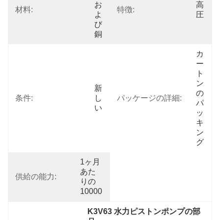
お
高
材料:
特徴:
よ
圧
び
銅
カ
ー
ト
ン
新
の
条件:
し
パッケージの詳細:
パ
い
ッ
キ
ン
グ
1ヶ月
あた
供給の能力:
りの
10000
K3V63 水力ピストンポンプの部