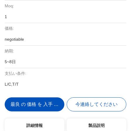
Moq:
1
価格:
negotiable
納期:
5~8日
支払い条件:
L/C,T/T
最良 の 価格 を 入手 する
今連絡してください
詳細情報
製品説明