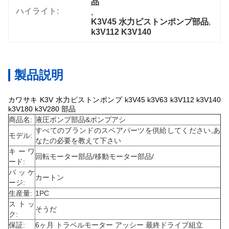
品
ハイライト:
, 
K3V45 水力ピストンポンプ部品
, 
k3V112 K3V140
製品説明
カワサキ K3V 水力ピストンポンプ k3V45 k3V63 k3V112 k3V140
k3V180 k3V280 部品
商品名:
液圧ポンプ部品&ポンプアシ
すべてのブランドのスペアパーツを供給してください,あ
モデル:
なたの必要を教えて下さい
キーワ
回転モーター部品/移動モーター部品/
ード:
パッケ
カートン
ージ:
生産量:
1PC
ストッ
そうだ
ク:
保証:
6ヶ月 トラベルモーター アッシー 最終ドライブ組立