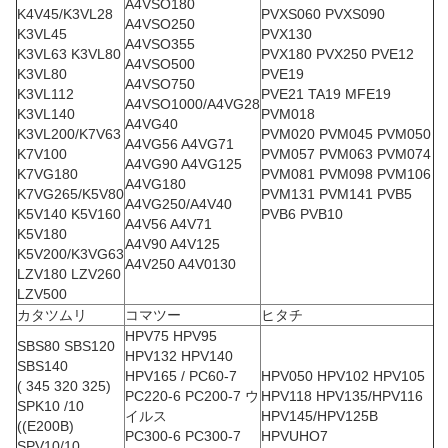
A4VSO180
K4V45/K3VL28
PVXS060 PVXS090
A4VSO250
K3VL45
PVX130
A4VSO355
K3VL63 K3VL80
PVX180 PVX250 PVE12
A4VSO500
K3VL80
PVE19
A4VSO750
K3VL112
PVE21 TA19 MFE19
A4VSO1000/A4VG28
K3VL140
PVM018
A4VG40
K3VL200/K7V63
PVM020 PVM045 PVM050
A4VG56 A4VG71
K7V100
PVM057 PVM063 PVM074
A4VG90 A4VG125
K7VG180
PVM081 PVM098 PVM106
A4VG180
K7VG265/K5V80
PVM131 PVM141 PVB5
A4VG250/A4V40
K5V140 K5V160
PVB6 PVB10
A4V56 A4V71
K5V180
A4V90 A4V125
K5V200/K3VG63
A4V250 A4V0130
LZV180 LZV260
LZV500
カタツムリ
コマツー
ヒタチ
HPV75 HPV95
SBS80 SBS120
HPV132 HPV140
SBS140
HPV165 / PC60-7
HPV050 HPV102 HPV105
( 345 320 325)
PC220-6 PC200-7 ウ
HPV118 HPV135/HPV116
SPK10 /10
イルス
HPV145/HPV125B
((E200B)
PC300-6 PC300-7
HPVUHO7
SPV10/10