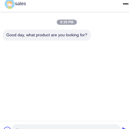
sales
メール
jshanlishi03@jshanlishi.com
9:39 PM
住所
チェンフ・ロード66号 徐瀬市 江蘇市
Good day, what product are you looking for?
プライバシーポリシー
|
地図
中国 良好 品質 油圧ピストン・ポンプ サプライヤー。 Copyright©
2023-2026 JIANGSU KNL HYDRAULIC PUMP INC. . 無断転載を
禁じます。