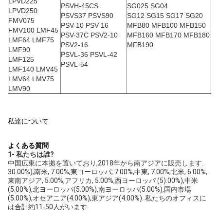
LPVD225
PSVH-45CS
SG025 SG04
LPVD250
PSVS37 PSVS90
SG12 SG15 SG17 SG20
FMV075
PSV-10 PSV-16
MFB80 MFB100 MFB150
FMV100 LMF45
PSV-37C PSV2-10
MFB160 MFB170 MFB180
LMF64 LMF75
PSV2-16
MFB190
LMF90
PSVL-36 PSVL-42
LMF125
PSVL-54
LMF140 LMV45
LMV64 LMV75
LMV90
私達について
よくある質問
1- 私たちは誰?
中国広東に本拠を置いており,2018年から南アジアに販売します. 
30.00%),南米, 7.00%,東ヨーロッパ, 7.00%,中東, 7.00%,北米, 6.00%,
東南アジア, 5.00%,アフリカ, 5.00%,西ヨーロッパ (5).00%),中米
(5.00%),北ヨーロッパ(5.00%),南ヨーロッパ(5.00%),国内市場
(5.00%),オセアニア(4.00%),東アジア(4.00%). 私たちのオフィスに
は合計約11-50人がいます.