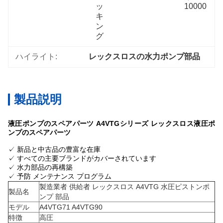
ッ
10000
キ
ン
グ
ハイライト:
レックスロスの水力ポンプ部品
製品説明
液圧ポンプのスペアパーツ A4VTGシリーズ レックスロス液圧ポ
ンプのスペアパーツ
✓ 新品と中古品の豊富な在庫
✓ すべての主要ブランドがカバーされています
✓ 水力部品の再構築
✓ 予防 メンテナンス プログラム
製造業者 供給者 レックスロス A4VTG 水圧ピストンポ
製品名
ンプ 部品
モデル
A4VTG71 A4VTG90
特徴
高圧