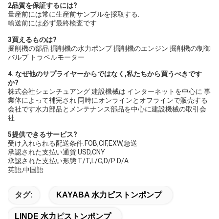
2品質を保証するには?
量産前には常に生産前サンプルを採取する.
輸送前には必ず最終検査です
3買えるものは?
掘削機の部品 掘削機の水力ポンプ 掘削機のエンジン 掘削機の制御
バルブ トラベルモーター
4. なぜ他のサプライヤーからではなく,私たちから買うべきです
か?
株式会社シェンチュアング 建設機械は インターネットを中心に 事
業体によって補完され 同時にオンラインとオフラインで販売する
会社です水力部品とメンテナンス部品を中心に建設機械の取引会
社.
5提供できるサービス?
受け入れられる配送条件:FOB,CIF,EXW,急送
承認された支払い通貨:USD,CNY
承認された支払い形態:T/T,L/C,D/P D/A
英語,中国語
タグ:
KAYABA 水力ピストンポンプ
LINDE 水力ピストンポンプ