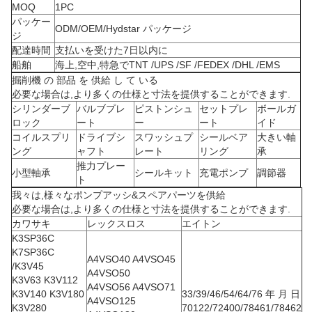
MOQ
1PC
パッケー
ODM/OEM/Hydstar パッケージ
ジ
配達時間
支払いを受けた7日以内に
船舶
海上,空中,特急でTNT /UPS /SF /FEDEX /DHL /EMS
掘削機 の 部品 を 供給 し て いる
必要な場合は,より多くの仕様と寸法を提供することができます.
シリンダーブ
バルブプレ
ピストンシュ
セットプレ
ボールガ
ロック
ート
ー
ート
イド
コイルスプリ
ドライブシ
スワッシュプ
シールベア
大きい軸
ング
ャフト
レート
リング
承
推力プレー
小型軸承
シールキット
充電ポンプ
調節器
ト
我々は,様々なポンプアッシ&スペアパーツを供給
必要な場合は,より多くの仕様と寸法を提供することができます.
カワサキ
レックスロス
エイトン
K3SP36C
K7SP36C
A4VSO40 A4VSO45
/K3V45
A4VSO50
K3V63 K3V112
A4VSO56 A4VSO71
K3V140 K3V180
33/39/46/54/64/76 年 月 日
A4VSO125
K3V280
70122/72400/78461/78462