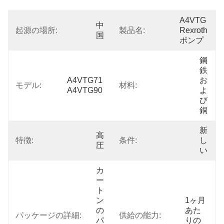
A4VTG 
中
起源の場所:
製品名:
Rexroth
国
ポンプ
鋼
鉄
A4VTG71 
お
モデル:
材料:
A4VTG90
よ
び
銅
新
高
特徴:
条件:
し
圧
い
カ
ー
ト
ン
1ヶ月
の
あた
パッケージの詳細:
供給の能力:
パ
りの