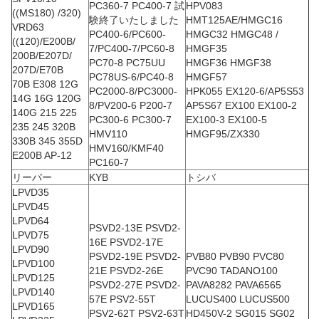
PC360-7 PC400-7 試
HPV083
((MS180) /320)
験終了いたしました
HMT125AE/HMGC16
VRD63
PC400-6/PC600-
HMGC32 HMGC48 /
((120)/E200B/
7/PC400-7/PC60-8
HMGF35
200B/E207D/
PC70-8 PC75UU
HMGF36 HMGF38
207D/E70B
PC78US-6/PC40-8
HMGF57
70B E308 12G
PC2000-8/PC3000-
HPK055 EX120-6/AP5S53
14G 16G 120G
8/PV200-6 P200-7
AP5S67 EX100 EX100-2
140G 215 225
PC300-6 PC300-7
EX100-3 EX100-5
235 245 320B
HMV110
HMGF95/ZX330
330B 345 355D
HMV160/KMF40
E200B AP-12
PC160-7
リーバー
KYB
トシバ
LPVD35
LPVD45
LPVD64
PSVD2-13E PSVD2-
LPVD75
16E PSVD2-17E
LPVD90
PSVD2-19E PSVD2-
PVB80 PVB90 PVC80
LPVD100
21E PSVD2-26E
PVC90 TADANO100
LPVD125
PSVD2-27E PSVD2-
PAVA8282 PAVA6565
LPVD140
57E PSV2-55T
LUCUS400 LUCUS500
LPVD165
PSV2-62T PSV2-63T
HD450V-2 SG015 SG02