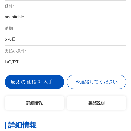
価格:
negotiable
納期:
5~8日
支払い条件:
L/C,T/T
最良 の 価格 を 入手 する
今連絡してください
詳細情報
製品説明
詳細情報