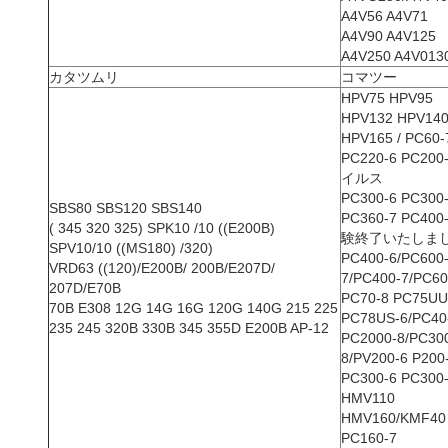
A4V56 A4V71
A4V90 A4V125
A4V250 A4V013
カタツムリ
コマツー
HPV75 HPV95
HPV132 HPV14
HPV165 / PC60-
PC220-6 PC200
イルス
PC300-6 PC300
SBS80 SBS120 SBS140
PC360-7 PC400
( 345 320 325) SPK10 /10 ((E200B)
験終了いたしま
SPV10/10 ((MS180) /320)
PC400-6/PC600
VRD63 ((120)/E200B/ 200B/E207D/
7/PC400-7/PC60
207D/E70B
PC70-8 PC75UU
70B E308 12G 14G 16G 120G 140G 215 225
PC78US-6/PC40
235 245 320B 330B 345 355D E200B AP-12
PC2000-8/PC30
8/PV200-6 P200
PC300-6 PC300
HMV110
HMV160/KMF40
PC160-7