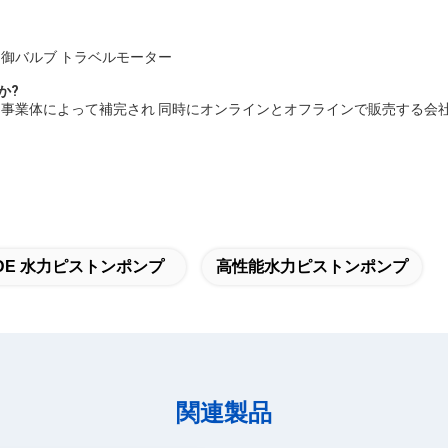
制御バルブ トラベルモーター
か?
に 事業体によって補完され 同時にオンラインとオフラインで販売する会
NDE 水力ピストンポンプ
高性能水力ピストンポンプ
関連製品