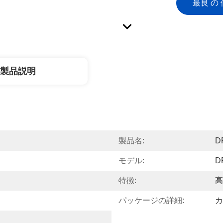
最良 の 
製品説明
製品名:
D
モデル:
D
特徴:
高
パッケージの詳細:
カ