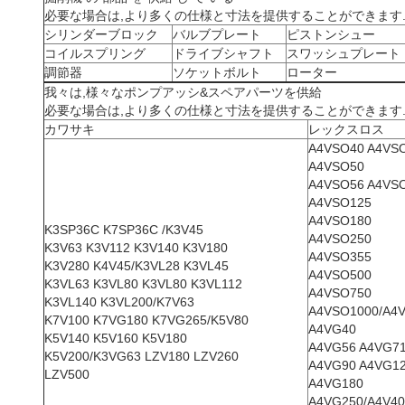
必要な場合は,より多くの仕様と寸法を提供することができます
シリンダーブロック
バルブプレート
ピストンシュー
コイルスプリング
ドライブシャフト
スワッシュプレート
調節器
ソケットボルト
ローター
我々は,様々なポンプアッシ&スペアパーツを供給
必要な場合は,より多くの仕様と寸法を提供することができます
カワサキ
レックスロス
A4VSO40 A4VS
A4VSO50
A4VSO56 A4VS
A4VSO125
A4VSO180
K3SP36C K7SP36C /K3V45
A4VSO250
K3V63 K3V112 K3V140 K3V180
A4VSO355
K3V280 K4V45/K3VL28 K3VL45
A4VSO500
K3VL63 K3VL80 K3VL80 K3VL112
A4VSO750
K3VL140 K3VL200/K7V63
A4VSO1000/A4
K7V100 K7VG180 K7VG265/K5V80
A4VG40
K5V140 K5V160 K5V180
A4VG56 A4VG7
K5V200/K3VG63 LZV180 LZV260
A4VG90 A4VG1
LZV500
A4VG180
A4VG250/A4V40