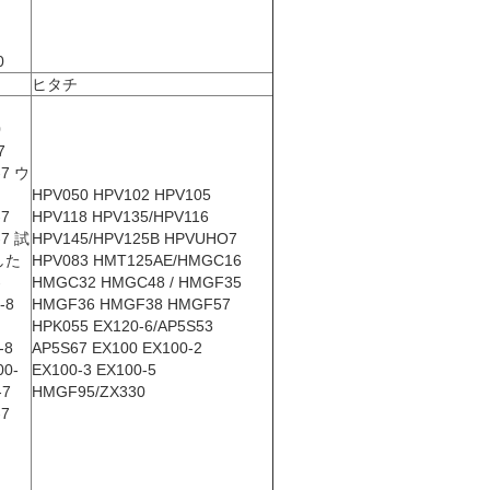
0
ヒタチ
0
7
-7 ウ
HPV050 HPV102 HPV105
-7
HPV118 HPV135/HPV116
-7 試
HPV145/HPV125B HPVUHO7
した
HPV083 HMT125AE/HMGC16
-
HMGC32 HMGC48 / HMGF35
-8
HMGF36 HMGF38 HMGF57
HPK055 EX120-6/AP5S53
-8
AP5S67 EX100 EX100-2
00-
EX100-3 EX100-5
-7
HMGF95/ZX330
-7