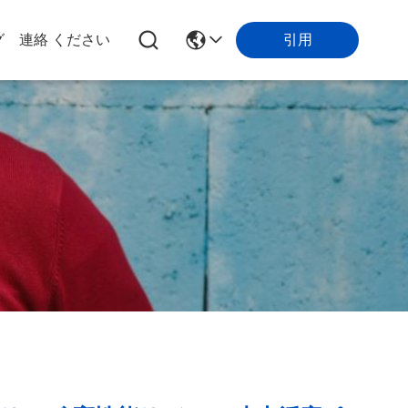
引用
グ
連絡 ください