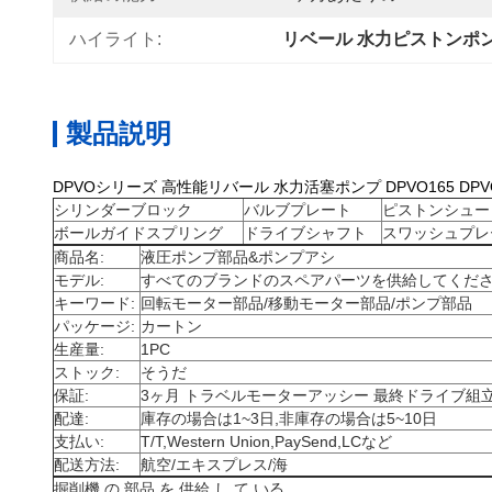
ハイライト:
リベール 水力ピストンポ
製品説明
DPVOシリーズ 高性能リバール 水力活塞ポンプ DPVO165 DPV
シリンダーブロック
バルブプレート
ピストンシュー
ボールガイドスプリング
ドライブシャフト
スワッシュプレ
商品名:
液圧ポンプ部品&ポンプアシ
モデル:
すべてのブランドのスペアパーツを供給してくださ
キーワード:
回転モーター部品/移動モーター部品/ポンプ部品
パッケージ:
カートン
生産量:
1PC
ストック:
そうだ
保証:
3ヶ月 トラベルモーターアッシー 最終ドライブ組
配達:
庫存の場合は1~3日,非庫存の場合は5~10日
支払い:
T/T,Western Union,PaySend,LCなど
配送方法:
航空/エキスプレス/海
掘削機 の 部品 を 供給 し て いる