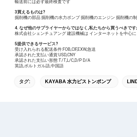
輸送前には必ず最終検査です
3買えるものは?
掘削機の部品 掘削機の水力ポンプ 掘削機のエンジン 掘削機の
4. なぜ他のサプライヤーからではなく,私たちから買うべきです
株式会社シェンチュアング 建設機械は インターネットを中心
5提供できるサービス?
受け入れられる配送条件:FOB,CIF,EXW,急送
承認された支払い通貨:USD,CNY
承認された支払い形態:T/T,L/C,D/P D/A
英語,ポルトガル語,中国語
タグ:
KAYABA 水力ピストンポンプ
LI