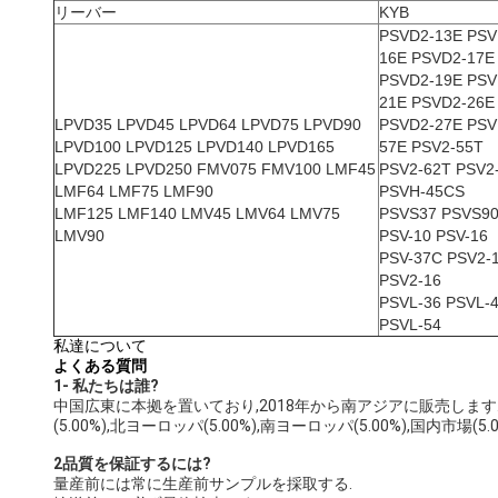
リーバー
KYB
PSVD2-13E PSV
16E PSVD2-17E
PSVD2-19E PSV
21E PSVD2-26E
LPVD35 LPVD45 LPVD64 LPVD75 LPVD90
PSVD2-27E PSV
LPVD100 LPVD125 LPVD140 LPVD165
57E PSV2-55T
LPVD225 LPVD250 FMV075 FMV100 LMF45
PSV2-62T PSV2
LMF64 LMF75 LMF90
PSVH-45CS
LMF125 LMF140 LMV45 LMV64 LMV75
PSVS37 PSVS9
LMV90
PSV-10 PSV-16
PSV-37C PSV2-
PSV2-16
PSVL-36 PSVL-
PSVL-54
私達について
よくある質問
1- 私たちは誰?
中国広東に本拠を置いており,2018年から南アジアに販売します. 30.00%),南
(5.00%),北ヨーロッパ(5.00%),南ヨーロッパ(5.00%),国内市場(
2品質を保証するには?
量産前には常に生産前サンプルを採取する.