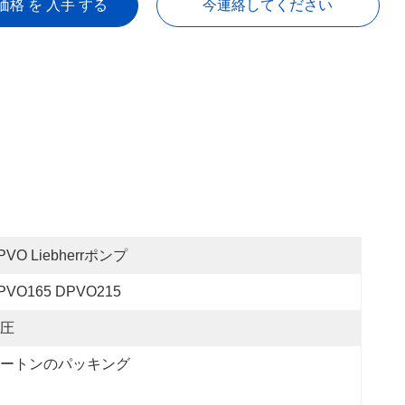
価格 を 入手 する
今連絡してください
PVO Liebherrポンプ
PVO165 DPVO215
圧
ートンのパッキング