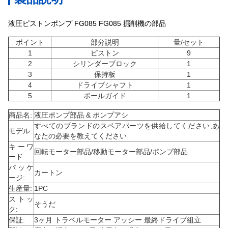
液圧ピストンポンプ FG085 FG085 掘削機の部品
ポイント
部分説明
量/セット
1
ピストン
9
2
シリンダーブロック
1
3
保持板
1
4
ドライブシャフト
1
5
ボールガイド
1
商品名:
液圧ポンプ部品 & ポンプアシ
すべてのブランドのスペアパーツを供給してください,あ
モデル:
なたの必要を教えてください
キーワ
回転モーター部品/移動モーター部品/ポンプ部品
ード:
パッケ
カートン
ージ:
生産量:
1PC
ストッ
そうだ
ク:
保証:
3ヶ月 トラベルモーター アッシー 最終ドライブ組立