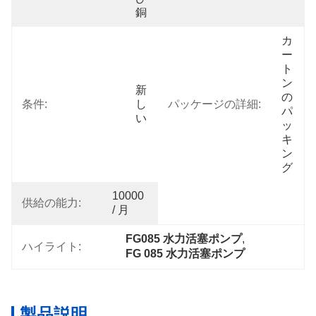
銅
カ
ー
ト
ン
新
の
条件:
し
パッケージの詳細:
パ
い
ッ
キ
ン
グ
10000 
供給の能力:
/ 月
FG085 水力活塞ポンプ
, 
ハイライト:
FG 085 水力活塞ポンプ
製品説明