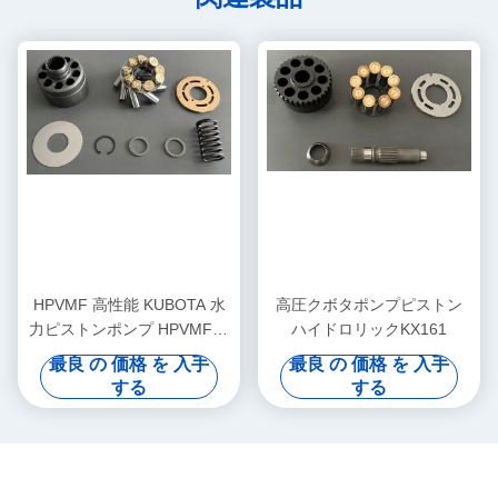
HPVMF 高性能 KUBOTA 水
高圧クボタポンプピストン
力ピストンポンプ HPVMF16
ハイドロリックKX161
HPVMF23 HPVMF32 エンジ
最良 の 価格 を 入手
最良 の 価格 を 入手
ンスペアパーツ
する
する