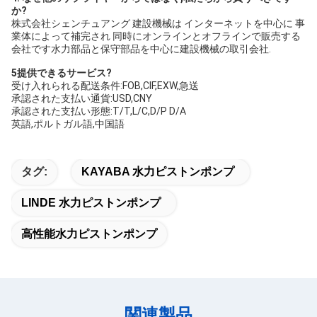
か?
株式会社シェンチュアング 建設機械は インターネットを中心に 事
業体によって補完され 同時にオンラインとオフラインで販売する
会社です水力部品と保守部品を中心に建設機械の取引会社.
5提供できるサービス?
受け入れられる配送条件:FOB,CIF,EXW,急送
承認された支払い通貨:USD,CNY
承認された支払い形態:T/T,L/C,D/P D/A
英語,ポルトガル語,中国語
タグ:
KAYABA 水力ピストンポンプ
LINDE 水力ピストンポンプ
高性能水力ピストンポンプ
関連製品