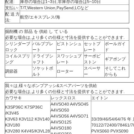
配達:
庫存の場合は1~3日,非庫存の場合は5~10日
支払い:
T/T,Western Union,PaySend,LCなど
配送方
航空/エキスプレス/海
法:
掘削機 の 部品 を 供給 し て いる
必要な場合は,より多くの仕様と寸法を提供することができます.
シリンダーブ
バルブプレ
ピストンシュ
セットプ
ボールガイ
ロック
ート
ー
レート
ド
コイルスプリ
ドライブシ
スワッシュプ
サーボピ
ギアポンプ
ング
ャフト
レート
ストン
ソケットボ
スペーサ
そしてこれ
調節器
ローター
ルト
ー
からも
我々は,様々なポンプアッシ&スペアパーツを供給
必要な場合は,より多くの仕様と寸法を提供することができます.
カワサキ
レックスロス
エイトン
A4VSO40 A4VSO45
K3SP36C K7SP36C
A4VSO50
/K3V45
A4VSO56 A4VSO71
K3V63 K3V112 K3V140
33/39/46/54/64/76 年
A4VSO125
K3V180
70122/72400/78461/7
A4VSO180
K3V280 K4V45/K3VL28
PVXS060 PVXS090