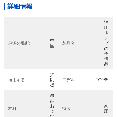
詳細情報
油
圧
ポ
ン
中
起源の場所:
製品名:
プ
国
の
予
備
品
掘
適用する:
削
モデル:
FG085
機
鋼
鉄
お
高
材料:
特徴:
よ
圧
び