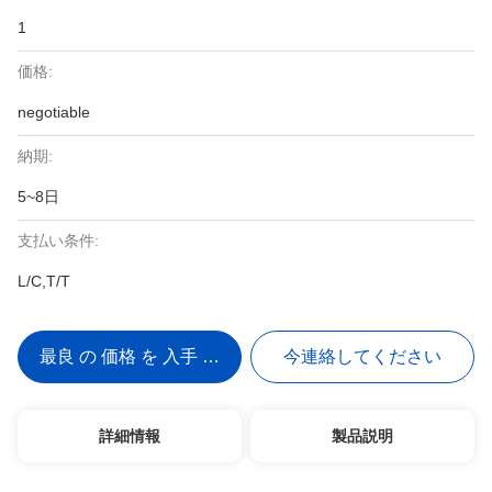
1
価格:
negotiable
納期:
5~8日
支払い条件:
L/C,T/T
最良 の 価格 を 入手 する
今連絡してください
詳細情報
製品説明