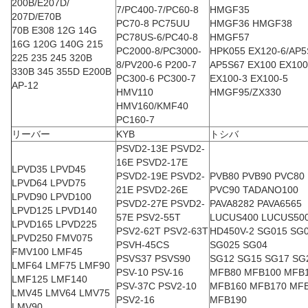
200B/E207D/
7/PC400-7/PC60-8
HMGF35
207D/E70B
PC70-8 PC75UU
HMGF36 HMGF38
70B E308 12G 14G
PC78US-6/PC40-8
HMGF57
16G 120G 140G 215
PC2000-8/PC3000-
HPK055 EX120-6/AP5
225 235 245 320B
8/PV200-6 P200-7
AP5S67 EX100 EX100
330B 345 355D E200B
PC300-6 PC300-7
EX100-3 EX100-5
AP-12
HMV110
HMGF95/ZX330
HMV160/KMF40
PC160-7
リーバー
KYB
トシバ
PSVD2-13E PSVD2-
16E PSVD2-17E
LPVD35 LPVD45
PSVD2-19E PSVD2-
PVB80 PVB90 PVC80
LPVD64 LPVD75
21E PSVD2-26E
PVC90 TADANO100
LPVD90 LPVD100
PSVD2-27E PSVD2-
PAVA8282 PAVA6565
LPVD125 LPVD140
57E PSV2-55T
LUCUS400 LUCUS50
LPVD165 LPVD225
PSV2-62T PSV2-63T
HD450V-2 SG015 SG
LPVD250 FMV075
PSVH-45CS
SG025 SG04
FMV100 LMF45
PSVS37 PSVS90
SG12 SG15 SG17 SG
LMF64 LMF75 LMF90
PSV-10 PSV-16
MFB80 MFB100 MFB
LMF125 LMF140
PSV-37C PSV2-10
MFB160 MFB170 MF
LMV45 LMV64 LMV75
PSV2-16
MFB190
LMV90