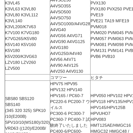
A4VSO250
K3VL45
PVX130
A4VSO355
K3VL63 K3VL80
PVX180 PVX250 PVE
A4VSO500
K3VL80 K3VL112
PVE19
A4VSO750
K3VL140
PVE21 TA19 MFE19
A4VSO1000/A4VG28
K3VL200/K7V63
PVM018
A4VG40
K7V100 K7VG180
PVM020 PVM045 PV
A4VG56 A4VG71
K7VG265/K5V80
PVM057 PVM063 PV
A4VG90 A4VG125
K5V140 K5V160
PVM081 PVM098 PV
A4VG180
K5V180
PVM131 PVM141 PVB
A4VG250/A4V40
K5V200/K3VG63
PVB6 PVB10
A4V56 A4V71
LZV180 LZV260
A4V90 A4V125
LZV500
A4V250 A4V0130
コマツー
ヒタチ
HPV75 HPV95
HPV132 HPV140
HPV165 / PC60-7
HPV050 HPV102 HPV
SBS80 SBS120
PC220-6 PC200-7 ウ
HPV118 HPV135/HPV
SBS140
イルス
HPV145/HPV125B
(345 320 325) SPK10
PC300-6 PC300-7
HPVUHO7
/10(E200B)
PC360-7 PC400-7 試
HPV083
SPV10/10(MS180)/320)
験終了いたしました
HMT125AE/HMGC16
VRD63 ((120)/E200B/
PC400-6/PC600-
HMGC32 HMGC48 /