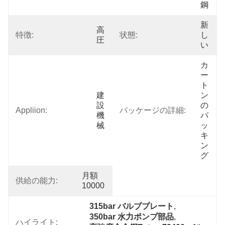
鋼
新
高
特徴:
状態:
し
圧
い
カ
ー
ト
建
ン
設
の
Appliion:
パッケージの詳細:
機
パ
械
ッ
キ
ン
グ
月額
供給の能力:
10000
315bar バルブプレート
, 
350bar 水力ポンプ部品
, 
ハイライト: