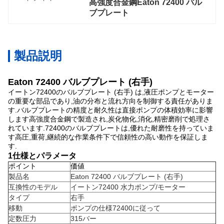
高強度合金鋼Eaton 72400 バル
ブプレート
製品説明
Eaton 72400 バルブプレート (右手)
イートン72400のバルブプレート (右手) は,液圧ポンプとモーター
の重要な部品であり,油の分布と流れ方向を制御する責任がありま
す.バルブプレートの精度と耐久性は直接ポンプの体積効率に影響
します高強度合金鋼で製造され,炭化物化,消化,精密磨削で処理さ
れています.72400のバルブプレートは,優れた耐磨性を持っていま
す高圧,重荷,継続的な作業条件下で信頼性の高い動作を保証しま
す.
1仕様とパラメータ
ポイント
価値
製品名
Eaton 72400 バルブプレート (右手)
互換性のモデル
イートン72400 水力ポンプ/モーター
タイプ
右手
移動
ポンプの仕様72400に従って
定数圧力
315バー