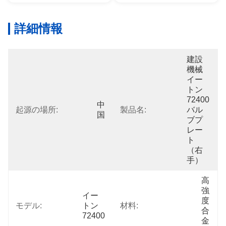
詳細情報
建設
機械
イー
トン
72400
中
起源の場所:
製品名:
バル
国
ブプ
レー
ト
（右
手）
高
強
イー
度
モデル:
トン
材料:
合
72400
金