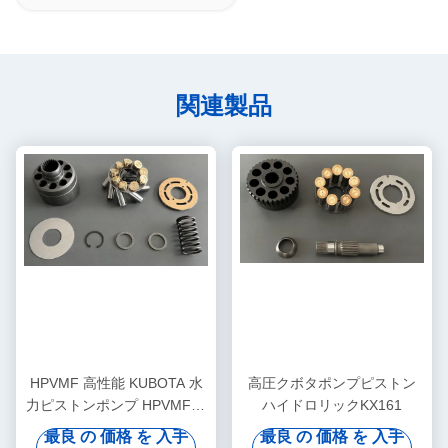
関連製品
HPVMF 高性能 KUBOTA 水
高圧クボタポンプピストン
力ピストンポンプ HPVMF16
ハイドロリックKX161
HPVMF23 HPVMF32 エンジ
最良 の 価格 を 入手
最良 の 価格 を 入手