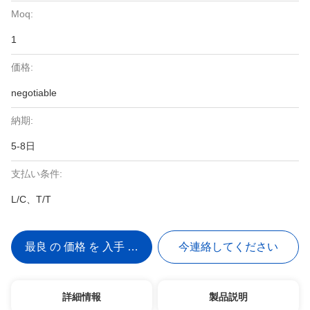
Moq:
1
価格:
negotiable
納期:
5-8日
支払い条件:
L/C、T/T
最良 の 価格 を 入手 する
今連絡してください
詳細情報
製品説明