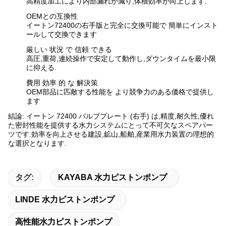
高精度加工により内部漏れが減り,体積効率が向上します.
OEMとの互換性
イートン72400の右手版と完全に交換可能で 簡単にインスト
ールして交換できます
厳しい 状況 で 信頼 できる
高圧,重荷,連続操作で安定して動作し,ダウンタイムを最小限
に抑える.
費用 効率 的 な 解決策
OEM部品に匹敵する性能を より競争力のある価格で提供し
ます
結論: イートン 72400 バルブプレート (右手) は,精度,耐久性,優れ
た密封性能を提供する水力システムにとって不可欠なスペアパー
ツです.効率を向上させる建設,鉱山,船舶,産業用水力装置の理想的
な選択となります.
タグ:
KAYABA 水力ピストンポンプ
LINDE 水力ピストンポンプ
高性能水力ピストンポンプ