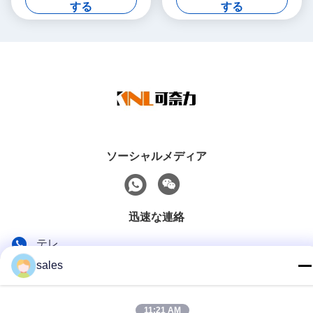
ンスペアパーツ
する
する
ソーシャルメディア
迅速な連絡
テレ
sales
86-139-01536676
メール
11:21 AM