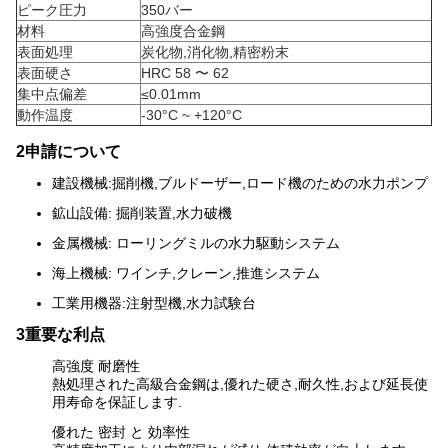
ピーク圧力
350バー
材料
高強度合金鋼
表面処理
炭化物,消化物,精密粉末
表面硬さ
HRC 58 〜 62
集中点偏差
≤0.01mm
動作温度
-30°C ~ +120°C
2申請について
建設機械:掘削機,ブルドーザー,ロード機のための水力ポンプ
鉱山設備: 掘削装置,水力破機
金属機械: ローリングミルの水力駆動システム
海上機械: ワインチ,クレーン,推進システム
工業用機器:注射型機,水力試験台
3重要な利点
高強度 耐磨性
熱処理された高級合金鋼は,優れた硬さ,耐久性,および延長使
用寿命を保証します.
優れた 密封 と 効率性