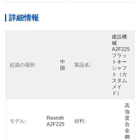
詳細情報
建設機
械
A2F225
フラッ
中
トキー
起源の場所:
製品名:
国
シャフ
ト（カ
スタム
メイ
ド）
高
強
Rexroth 
度
モデル:
材料:
A2F225
合
金
鋼