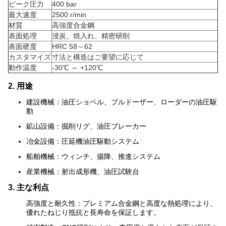
ピーク圧力
400 bar
最大速度
2500 r/min
材質
高強度合金鋼
表面処理
浸炭、焼入れ、精密研削
表面硬度
HRC 58～62
カスタマイズ
寸法と構造はご要望に応じて
動作温度
-30℃ ～ +120℃
2. 用途
建設機械：油圧ショベル、ブルドーザー、ローダーの油圧駆
動
鉱山設備：掘削リグ、油圧ブレーカー
冶金設備：圧延機油圧駆動システム
船舶機械：ウィンチ、揚降、推進システム
産業機械：射出成形機、油圧試験台
3. 主な利点
高強度と耐久性：プレミアム合金鋼と高度な熱処理により、
優れたねじり抵抗と長寿命を保証します。