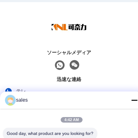
ソーシャルメディア
迅速な連絡
テレ
sales
86-139-01536676
メール
4:42 AM
jshanlishi03@jshanlishi.com
住所
Good day, what product are you looking for?