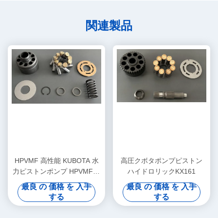
関連製品
HPVMF 高性能 KUBOTA 水
高圧クボタポンプピストン
力ピストンポンプ HPVMF16
ハイドロリックKX161
HPVMF23 HPVMF32 エンジ
最良 の 価格 を 入手
最良 の 価格 を 入手
ンスペアパーツ
する
する