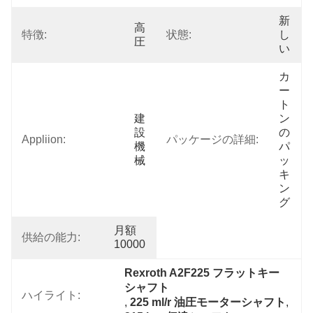
新
高
特徴:
状態:
し
圧
い
カ
ー
ト
建
ン
設
の
Appliion:
パッケージの詳細:
機
パ
械
ッ
キ
ン
グ
月額
供給の能力:
10000
Rexroth A2F225 フラットキー
シャフト
ハイライト:
, 
225 ml/r 油圧モーターシャフト
, 