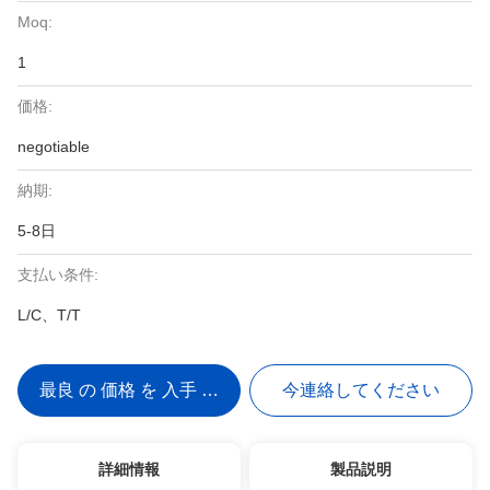
Moq:
1
価格:
negotiable
納期:
5-8日
支払い条件:
L/C、T/T
最良 の 価格 を 入手 する
今連絡してください
詳細情報
製品説明