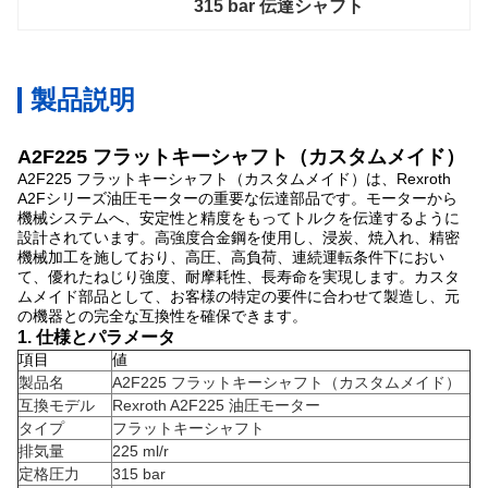
315 bar 伝達シャフト
製品説明
A2F225 フラットキーシャフト（カスタムメイド）
A2F225 フラットキーシャフト（カスタムメイド）は、Rexroth
A2Fシリーズ油圧モーターの重要な伝達部品です。モーターから
機械システムへ、安定性と精度をもってトルクを伝達するように
設計されています。高強度合金鋼を使用し、浸炭、焼入れ、精密
機械加工を施しており、高圧、高負荷、連続運転条件下におい
て、優れたねじり強度、耐摩耗性、長寿命を実現します。カスタ
ムメイド部品として、お客様の特定の要件に合わせて製造し、元
の機器との完全な互換性を確保できます。
1. 仕様とパラメータ
項目
値
製品名
A2F225 フラットキーシャフト（カスタムメイド）
互換モデル
Rexroth A2F225 油圧モーター
タイプ
フラットキーシャフト
排気量
225 ml/r
定格圧力
315 bar